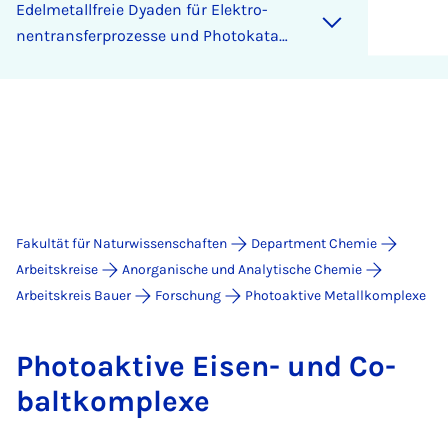
Edel­me­tall­freie Dya­den für Elek­tro­
nen­trans­fer­pro­zes­se und Pho­to­ka­ta­
ly­se
Fakultät für Naturwissenschaften
Department Chemie
Arbeitskreise
Anorganische und Analytische Chemie
Arbeitskreis Bauer
Forschung
Photoaktive Metallkomplexe
Pho­to­ak­ti­ve Ei­sen- und Co­
balt­kom­ple­xe