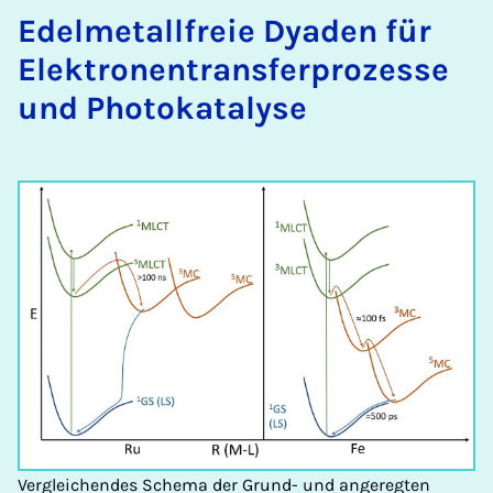
Edel­me­tall­freie Dya­den für
Elek­tro­nen­trans­fer­pro­zes­se
und Pho­to­ka­ta­ly­se
Vergleichendes Schema der Grund- und angeregten