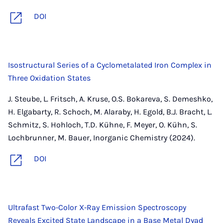
DOI
Isostructural Series of a Cyclometalated Iron Complex in
Three Oxidation States
J. Steube, L. Fritsch, A. Kruse, O.S. Bokareva, S. Demeshko,
H. Elgabarty, R. Schoch, M. Alaraby, H. Egold, B.J. Bracht, L.
Schmitz, S. Hohloch, T.D. Kühne, F. Meyer, O. Kühn, S.
Lochbrunner, M. Bauer, Inorganic Chemistry (2024).
DOI
Ultrafast Two‐Color X‐Ray Emission Spectroscopy
Reveals Excited State Landscape in a Base Metal Dyad