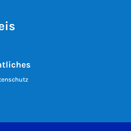
eis
tliches
tenschutz