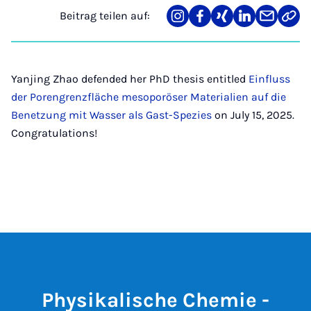
Beitrag teilen auf:
Teilen
Teilen
Teilen
Teilen
Teilen
Link
auf
auf
auf
auf
über
kopi
Instagram
Facebook
Xing
LinkedIn
E-
Mail
Yanjing Zhao defended her PhD thesis entitled
Einfluss
der Porengrenzfläche mesoporöser Materialien auf
die
Benetzung mit Wasser als Gast-Spezies
on July 15, 2025.
Congratulations!
Physikalische Chemie -