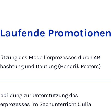
Lau­fen­de Pro­mo­ti­o­ne
tützung des Modellierprozesses durch AR
obachtung und Deutung (Hendrik Peeters)
iebildung zur Unterstützung des
rprozesses im Sachunterricht (Julia