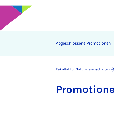
Ab­ge­schlos­se­ne Pro­mo­ti­o­nen
Fakultät für Naturwissenschaften
Pro­mo­ti­o­n