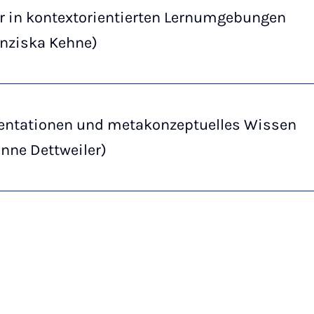
r in kontextorientierten Lernumgebungen
anziska Kehne)
entationen und metakonzeptuelles Wissen
onne Dettweiler)