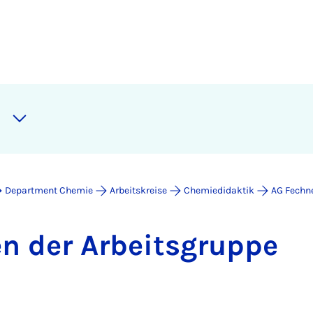
Department Chemie
Arbeitskreise
Chemiedidaktik
AG Fechn
en der Ar­beits­grup­pe