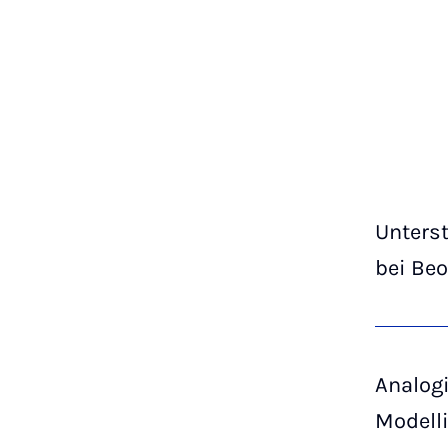
Unters
bei Be
Analog
Modellie