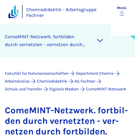
Menü
Chemiedidaktik - Arbeitsgruppe
Fechner
Co­me­MINT-Netz­werk. fort­bil­den
durch ver­netz­ten - ver­net­zen durch
fort­bil­den.
Fakultät für Naturwissenschaften
Department Chemie
Arbeitskreise
Chemiedidaktik
AG Fechner
Schule und Transfer
Digitale Medien
ComeMINT-Netzwerk
Co­me­MINT-Netz­werk. fort­bil­
den durch ver­netz­ten - ver­
net­zen durch fort­bil­den.