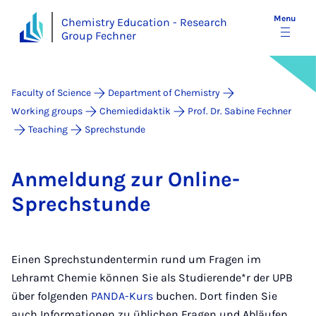
Menu
Chemistry Education - Research
Group Fechner
Faculty of Science
Department of Chemistry
Working groups
Chemiedidaktik
Prof. Dr. Sabine Fechner
Teaching
Sprechstunde
An­mel­dung zur On­line-
Sprech­s­tunde
Einen Sprechstundentermin rund um Fragen im
Lehramt Chemie können Sie als Studierende*r der UPB
über folgenden
PANDA-Kurs
buchen. Dort finden Sie
auch Informationen zu üblichen Fragen und Abläufen.