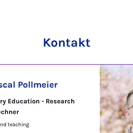
Kon­takt
scal Pollmeier
ry Education - Research
echner
and teaching