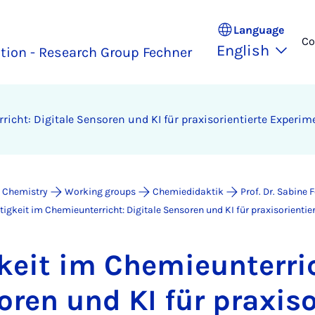
Language
Co
English
tion - Research Group Fechner
icht: Di­gitale Sensoren und KI für prax­isor­i­entierte Ex­per­i
 Chemistry
Working groups
Chemiedidaktik
Prof. Dr. Sabine 
igkeit im Chemieunterricht: Digitale Sensoren und KI für praxisorienti
keit im Chemieun­ter­ric
ren und KI für prax­isor