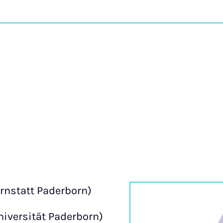
n
ernstatt Paderborn)
niversität Paderborn)