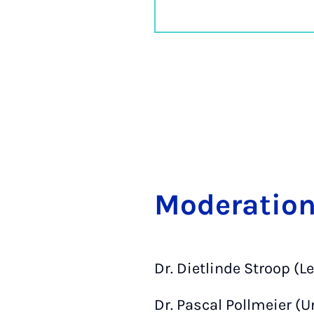
Mod­er­a­tio
Dr. Dietlinde Stroop (L
Dr. Pascal Pollmeier (U