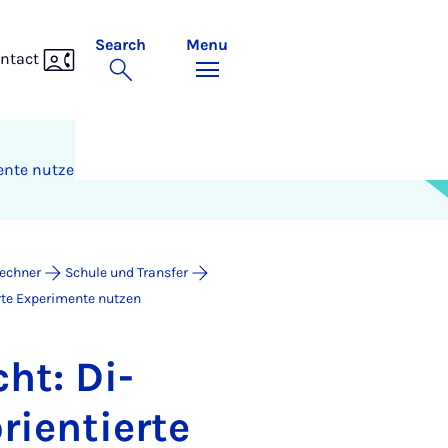
Search
Menu
ntact
­mente nutzen
Fechner
Schule und Transfer
erte Experimente nutzen
ht: Di­
­i­entierte