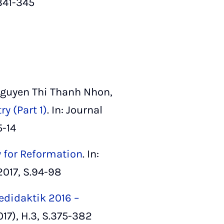
.341-345
guyen Thi Thanh Nhon,
y (Part 1)
. In: Journal
5-14
y for Reformation
. In:
2017, S.94-98
edidaktik 2016 –
017), H.3, S.375-382