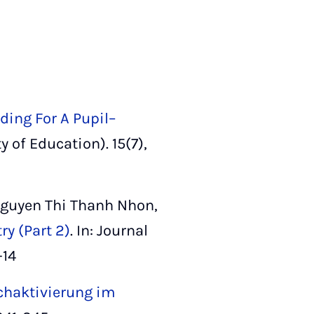
ding For A Pupil–
y of Education). 15(7),
guyen Thi Thanh Nhon,
y (Part 2)­
. In: Journal
-14
chaktivierung im