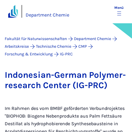
Menü
Department Chemie
Fakultät für Naturwissenschaften
Department Chemie
Arbeitskreise
Technische Chemie
CMP
Forschung & Entwicklung
IG-PRC
In­do­ne­si­an-Ger­man Po­ly­mer­
re­se­a­rch Cen­ter (IG-PRC)
Im Rahmen des vom BMBF geförderten Verbundrojektes
"BIOPHOB: Biogene Nebenprodukte aus Palm Fettsäure
Destillat als hydrophobierende Synthesebausteine in
Acrylatdispersionen für Beschichtungsstoffe" wurde an