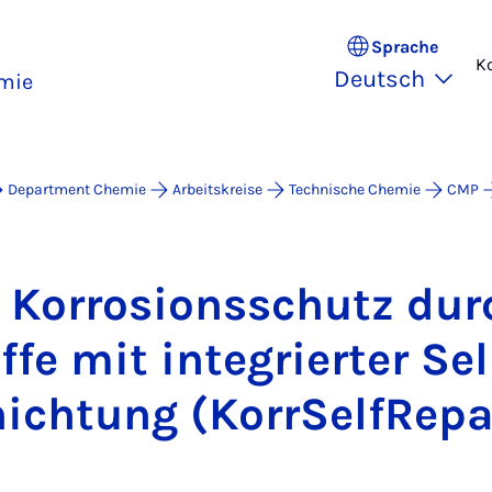
Sprache
K
Deutsch
mie
Department Chemie
Arbeitskreise
Technische Chemie
CMP
er Kor­ro­si­ons­schutz du
fe mit in­te­grier­ter Se
hich­tung (Korr­Sel­fRe­pa