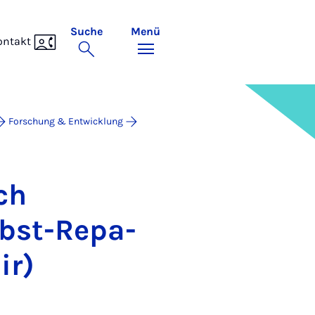
Suche
Menü
ontakt
Forschung & Entwicklung
rch
lbst-Re­pa­
ir)