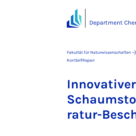
Department Che
Fakultät für Naturwissenschaften
KorrSelfRepair
In­no­va­ti­v
Schaum­stof­
ra­tur-Be­sc