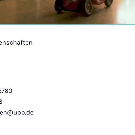
senschaften
-5760
8
chen@upb.de