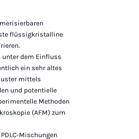
ymerisierbaren
te flüssigkristalline
rieren.
n unter dem Einfluss
ntlich ein sehr altes
uster mittels
en und potentielle
xperimentelle Methoden
ikroskopie (AFM) zum
in PDLC-Mischungen