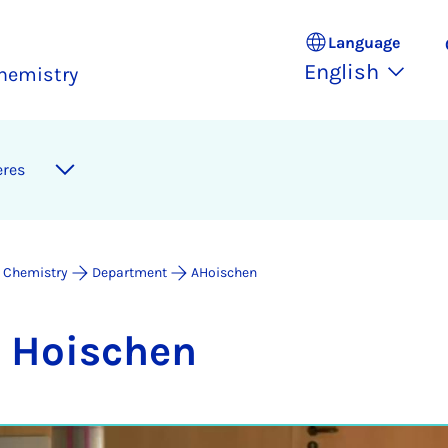
Language
English
hemistry
eres
 Chemistry
Department
AHoischen
s Hois­chen