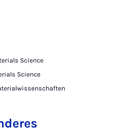
erials Science
rials Science
terialwissenschaften
nderes