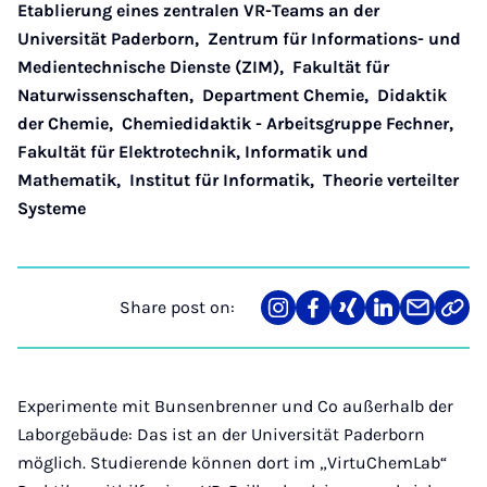
Etablierung eines zentralen VR-Teams an der
Universität Paderborn
,
Zentrum für Informations- und
Medientechnische Dienste (ZIM)
,
Fakultät für
Naturwissenschaften
,
Department Chemie
,
Didaktik
der Chemie
,
Chemiedidaktik - Arbeitsgruppe Fechner
,
Fakultät für Elektrotechnik, Informatik und
Mathematik
,
Institut für Informatik
,
Theorie verteilter
Systeme
Share post on:
Share
Teilen
Teilen
Teilen
Teilen
Link
on
auf
auf
auf
über
kopi
Instagram
Facebook
Xing
LinkedIn
E-
Mail
Experimente mit Bunsenbrenner und Co außerhalb der
Laborgebäude: Das ist an der Universität Paderborn
möglich. Studierende können dort im „VirtuChemLab“