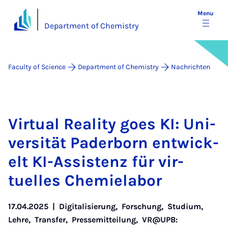
Menu
Department of Chemistry
Faculty of Science
Department of Chemistry
Nachrichten
Vir­tu­al Real­ity goes KI: Uni­
versität Pader­born en­twick­
elt KI-As­sistenz für vir­
tuelles Chemielabor
17.04.2025
|
Digitalisierung
,
Forschung
,
Studium
,
Lehre
,
Transfer
,
Pressemitteilung
,
VR@UPB: