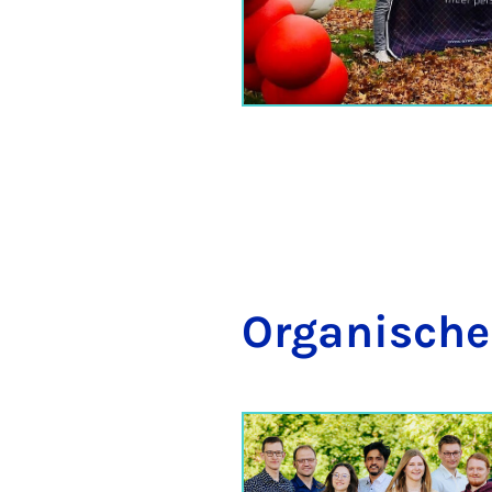
Or­ga­ni­sch