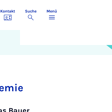
Kontakt
Suche
Menü
he­mie
­as Bau­er