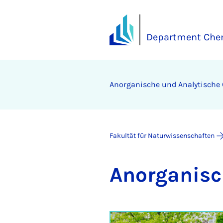
Department Che
An­or­ga­ni­sche und Ana­ly­ti­sch
Fakultät für Naturwissenschaften
An­or­ga­ni­