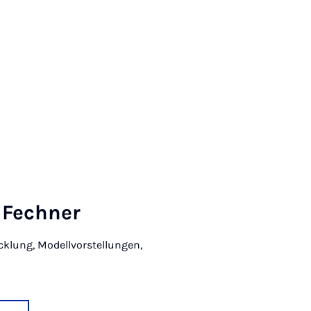
e Fech­ner
cklung, Modellvorstellungen,