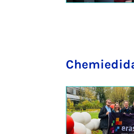
Che­mi­e­di­d