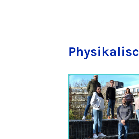
Phy­si­ka­li­