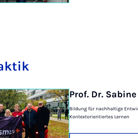
ak­tik
Prof. Dr. Sa­bi­n
Bildung für nachhaltige Entwi
Kontextorientiertes Lernen