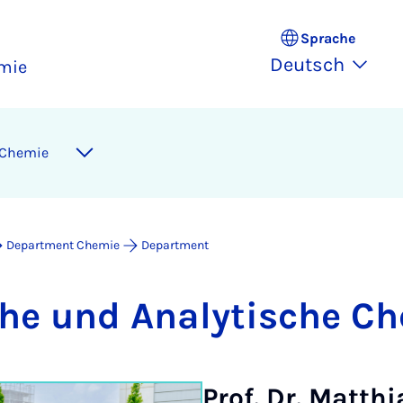
Sprache
Deutsch
mie
e Che­mie
Department Chemie
Department
sche und Ana­ly­ti­sche C
Prof. Dr. Matt­hi