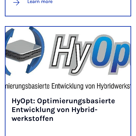
Learn more
Hy­Opt: Op­ti­mier­ungs­basierte
En­twicklung von Hy­brid­
werkstof­fen